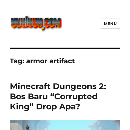
MENU
Yukixux World Game Android
Paling Seru dengan Dunia Luas
Tag:
armor artifact
Minecraft Dungeons 2:
Bos Baru “Corrupted
King” Drop Apa?