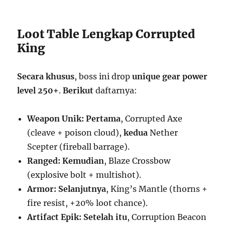
Loot Table Lengkap Corrupted
King
Secara khusus
, boss ini drop
unique gear power
level 250+
.
Berikut
daftarnya:
Weapon Unik:
Pertama
, Corrupted Axe
(cleave + poison cloud),
kedua
Nether
Scepter (fireball barrage).
Ranged:
Kemudian
, Blaze Crossbow
(explosive bolt + multishot).
Armor:
Selanjutnya
, King’s Mantle (thorns +
fire resist, +20% loot chance).
Artifact Epik:
Setelah itu
, Corruption Beacon