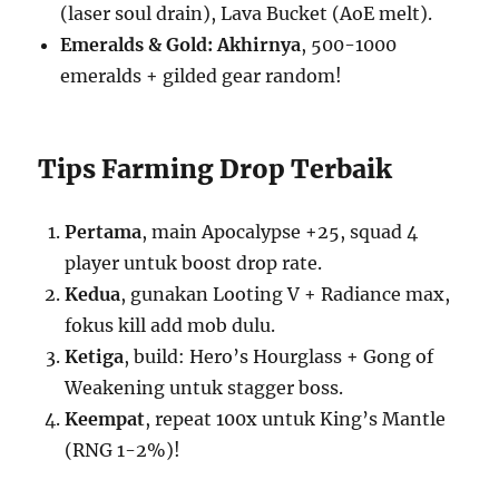
(laser soul drain), Lava Bucket (AoE melt).
Emeralds & Gold:
Akhirnya
, 500-1000
emeralds + gilded gear random!
Tips Farming Drop Terbaik
Pertama
, main Apocalypse +25, squad 4
player untuk boost drop rate.
Kedua
, gunakan Looting V + Radiance max,
fokus kill add mob dulu.
Ketiga
, build: Hero’s Hourglass + Gong of
Weakening untuk stagger boss.
Keempat
, repeat 100x untuk King’s Mantle
(RNG 1-2%)!