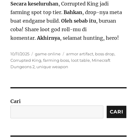
Secara keseluruhan
, Corrupted King jadi
farming spot top tier.
Bahkan
, drop-nya meta
buat endgame build.
Oleh sebab itu
, buruan
coba! Share loot god roll-mu di
komentar.
Akhirnya
, selamat hunting, hero!
Posted
Categories
Tags
10/11/2025
game online
armor artifact
,
boss drop
,
on
Corrupted King
,
farming boss
,
loot table
,
Minecraft
Dungeons 2
,
unique weapon
Cari
CARI