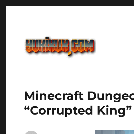
Yukixux World Game And
Minecraft Dungeo
“Corrupted King”