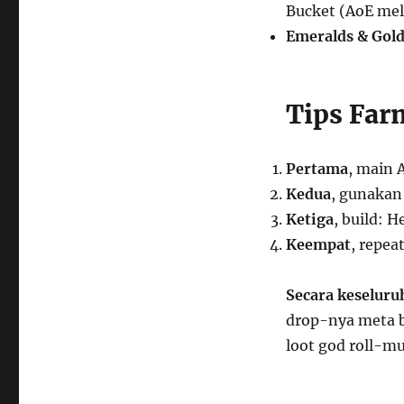
Bucket (AoE mel
Emeralds & Gold
Tips Far
Pertama
, main 
Kedua
, gunakan
Ketiga
, build: 
Keempat
, repea
Secara keseluru
drop-nya meta 
loot god roll-m