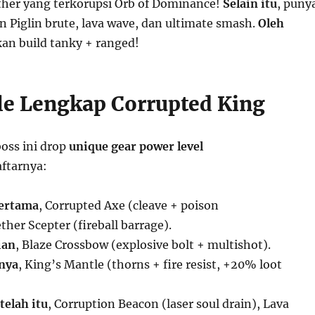
her yang terkorupsi Orb of Dominance!
Selain itu
, puny
 Piglin brute, lava wave, dan ultimate smash.
Oleh
kan build tanky + ranged!
le Lengkap Corrupted King
boss ini drop
unique gear power level
ftarnya:
ertama
, Corrupted Axe (cleave + poison
her Scepter (fireball barrage).
ian
, Blaze Crossbow (explosive bolt + multishot).
nya
, King’s Mantle (thorns + fire resist, +20% loot
telah itu
, Corruption Beacon (laser soul drain), Lava