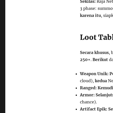
Sekilas:
Raja Net
3 phase: summon
karena itu
, siap
Loot Tab
Secara khusus
, 
250+
.
Berikut
da
Weapon Unik:
P
cloud),
kedua
Net
Ranged:
Kemud
Armor:
Selanjut
chance).
Artifact Epik:
Se