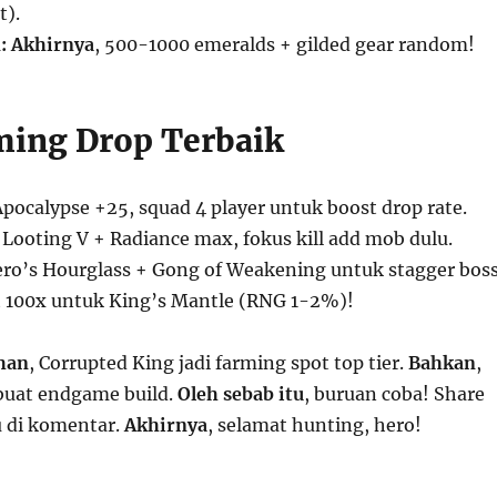
t).
:
Akhirnya
, 500-1000 emeralds + gilded gear random!
ming Drop Terbaik
Apocalypse +25, squad 4 player untuk boost drop rate.
 Looting V + Radiance max, fokus kill add mob dulu.
Hero’s Hourglass + Gong of Weakening untuk stagger boss
t 100x untuk King’s Mantle (RNG 1-2%)!
han
, Corrupted King jadi farming spot top tier.
Bahkan
,
buat endgame build.
Oleh sebab itu
, buruan coba! Share
u di komentar.
Akhirnya
, selamat hunting, hero!