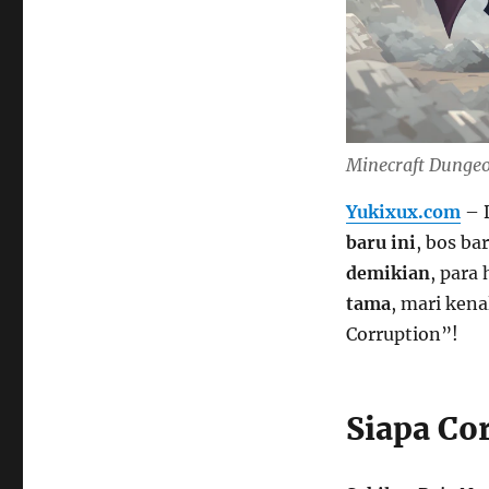
Minecraft Dungeo
Yukixux.com
– 
baru ini
, bos ba
demikian
, para
tama
, mari ken
Corruption”!
Siapa Co