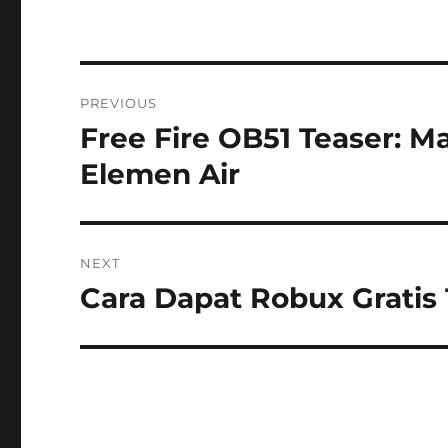
Navigasi
PREVIOUS
pos
Free Fire OB51 Teaser: 
Previous
post:
Elemen Air
NEXT
Cara Dapat Robux Gratis
Next
post: