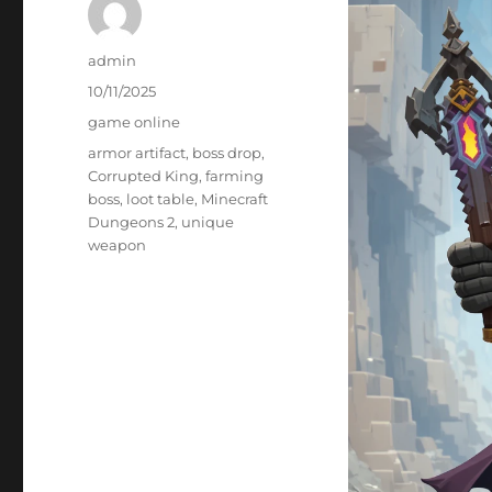
Author
admin
Posted
10/11/2025
on
Categories
game online
Tags
armor artifact
,
boss drop
,
Corrupted King
,
farming
boss
,
loot table
,
Minecraft
Dungeons 2
,
unique
weapon