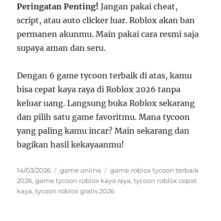
Peringatan Penting!
Jangan pakai cheat,
script, atau auto clicker luar. Roblox akan ban
permanen akunmu. Main pakai cara resmi saja
supaya aman dan seru.
Dengan 6 game tycoon terbaik di atas, kamu
bisa cepat kaya raya di Roblox 2026 tanpa
keluar uang. Langsung buka Roblox sekarang
dan pilih satu game favoritmu. Mana tycoon
yang paling kamu incar? Main sekarang dan
bagikan hasil kekayaanmu!
Posted
Categories
Tags
14/03/2026
game online
game roblox tycoon terbaik
on
2026
,
game tycoon roblox kaya raya
,
tycoon roblox cepat
kaya
,
tycoon roblox gratis 2026