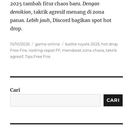
2025 tambah fitur chaos baru.
Dengan
demikian
, taktik agresif menang di zona
panas.
Lebih jauh
, Discord bagikan spot hot
drop.
Posted
Categories
Tags
10/10/2025
game online
battle royale 2025
,
hot drop
on
Free Fire
,
looting cepat FF
,
mendarat zona chaos
,
taktik
agresif
,
Tips Free Fire
Cari
CARI