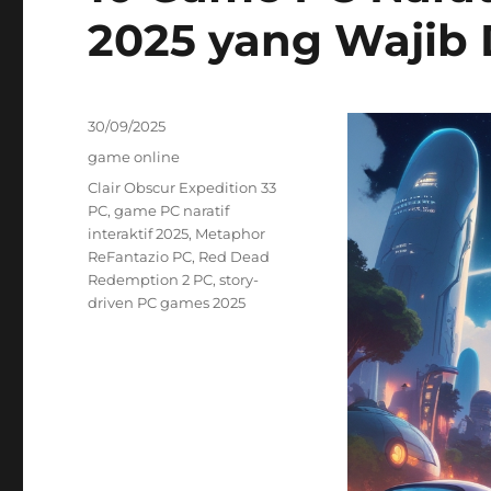
2025 yang Wajib 
Posted
30/09/2025
on
Categories
game online
Tags
Clair Obscur Expedition 33
PC
,
game PC naratif
interaktif 2025
,
Metaphor
ReFantazio PC
,
Red Dead
Redemption 2 PC
,
story-
driven PC games 2025