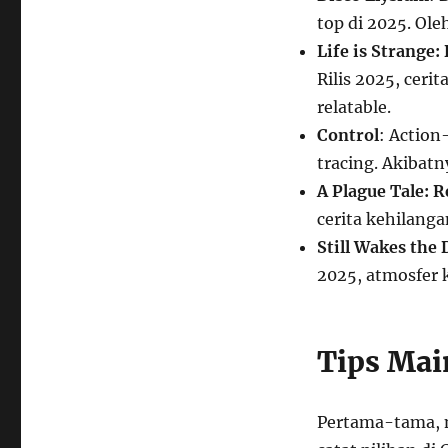
top di 2025. Ol
Life is Strange:
Rilis 2025, ceri
relatable.
Control
: Action
tracing. Akibatny
A Plague Tale: 
cerita kehilang
Still Wakes the
2025, atmosfer k
Tips Mai
Pertama-tama, m