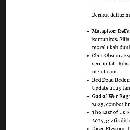
Berikut daftar h
Metaphor: ReFa
komunitas. Rilis
moral ubah duni
Clair Obscur: Ex
seni indah. Rili
mendalam.
Red Dead Redem
Update 2025 tam
God of War Rag
2025, combat bru
The Last of Us 
2025, grafis dit
Disco Elysium
: 