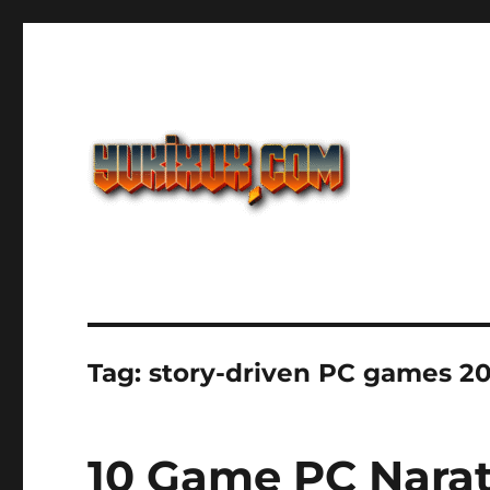
Yukixux World Game And
Tag:
story-driven PC games 2
10 Game PC Narati