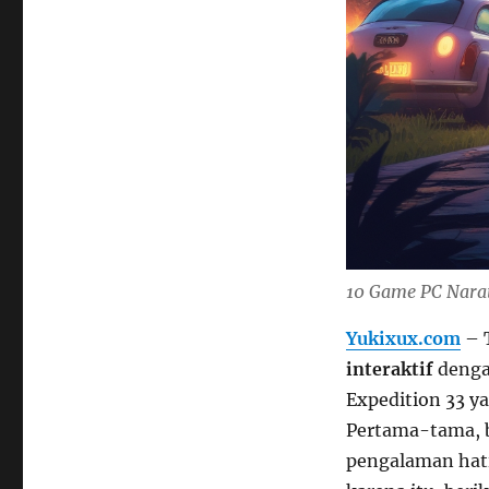
10 Game PC Narati
Yukixux.com
– 
interaktif
dengan
Expedition 33 y
Pertama-tama, 
pengalaman hati-