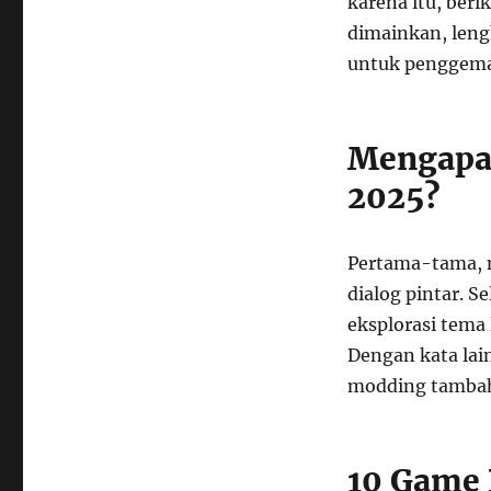
karena itu, beri
dimainkan, leng
untuk penggemar
Mengapa 
2025?
Pertama-tama, n
dialog pintar. 
eksplorasi tema 
Dengan kata lain
modding tambah e
10 Game 