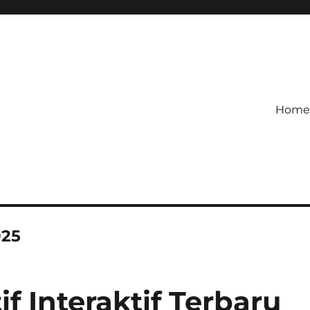
Home
roid Paling Seru dengan Duni
025
f Interaktif Terbaru