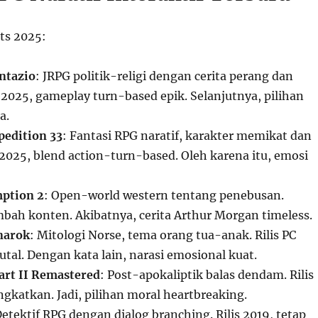
its 2025:
ntazio
: JRPG politik-religi dengan cerita perang dan
 2025, gameplay turn-based epik. Selanjutnya, pilihan
a.
pedition 33
: Fantasi RPG naratif, karakter memikat dan
s 2025, blend action-turn-based. Oleh karena itu, emosi
ption 2
: Open-world western tentang penebusan.
bah konten. Akibatnya, cerita Arthur Morgan timeless.
narok
: Mitologi Norse, tema orang tua-anak. Rilis PC
tal. Dengan kata lain, narasi emosional kuat.
Part II Remastered
: Post-apokaliptik balas dendam. Rilis
ingkatkan. Jadi, pilihan moral heartbreaking.
Detektif RPG dengan dialog branching. Rilis 2019, tetap