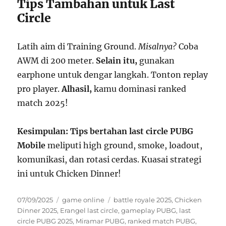
Tips Tambahan untuk Last
Circle
Latih aim di Training Ground.
Misalnya?
Coba
AWM di 200 meter.
Selain itu,
gunakan
earphone untuk dengar langkah. Tonton replay
pro player.
Alhasil,
kamu dominasi ranked
match 2025!
Kesimpulan:
Tips bertahan last circle PUBG
Mobile
meliputi high ground, smoke, loadout,
komunikasi, dan rotasi cerdas. Kuasai strategi
ini untuk Chicken Dinner!
Posted
Categories
Tags
07/09/2025
game online
battle royale 2025
,
Chicken
on
Dinner 2025
,
Erangel last circle
,
gameplay PUBG
,
last
circle PUBG 2025
,
Miramar PUBG
,
ranked match PUBG
,