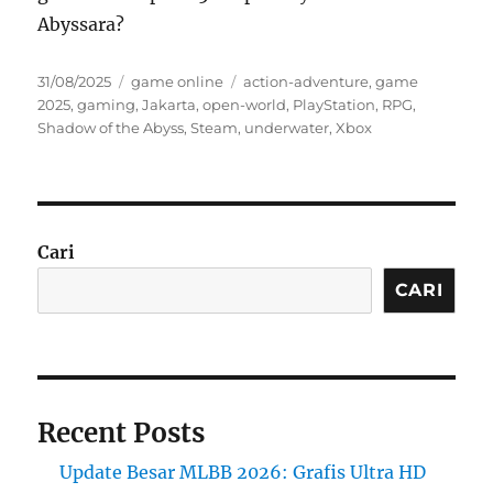
Abyssara?
Posted
Categories
Tags
31/08/2025
game online
action-adventure
,
game
on
2025
,
gaming
,
Jakarta
,
open-world
,
PlayStation
,
RPG
,
Shadow of the Abyss
,
Steam
,
underwater
,
Xbox
Cari
CARI
Recent Posts
Update Besar MLBB 2026: Grafis Ultra HD