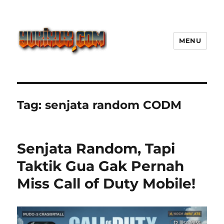
MENU
Yukixux World Game Android
Paling Seru dengan Dunia Luas
Tag:
senjata random CODM
Senjata Random, Tapi
Taktik Gua Gak Pernah
Miss Call of Duty Mobile!