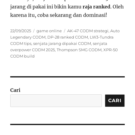
jarang di pakai ini bikin kamu
raja ranked
. Oleh
karena itu, coba sekarang dan dominasi!
Posted
Categories
Tags
22/09/2025
game online
AK-47 CODM strategi
,
Auto
on
Legendary CODM
,
DP-28 ranked CODM
,
LW3-Tundra
CODM tips
,
senjata jarang dipakai CODM
,
senjata
overpower CODM 2025
,
Thompson SMG CODM
,
XPR-50
CODM build
Cari
CARI