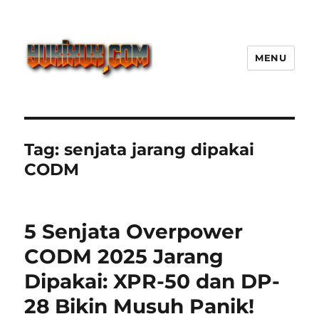
MENU
Yukixux World Game Android
Paling Seru dengan Dunia Luas
Tag:
senjata jarang dipakai
CODM
5 Senjata Overpower
CODM 2025 Jarang
Dipakai: XPR-50 dan DP-
28 Bikin Musuh Panik!