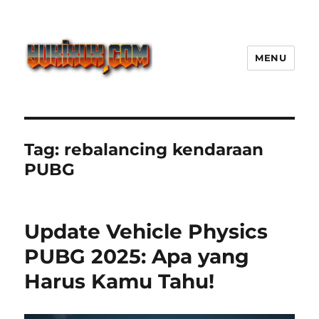
MENU
Yukixux World Game Android
Paling Seru dengan Dunia Luas
Tag:
rebalancing kendaraan
PUBG
Update Vehicle Physics
PUBG 2025: Apa yang
Harus Kamu Tahu!