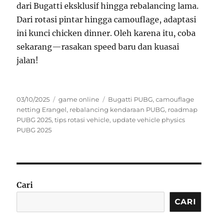
dari Bugatti eksklusif hingga rebalancing lama.
Dari rotasi pintar hingga camouflage, adaptasi
ini kunci chicken dinner. Oleh karena itu, coba
sekarang—rasakan speed baru dan kuasai
jalan!
Posted
Categories
Tags
03/10/2025
game online
Bugatti PUBG
,
camouflage
on
netting Erangel
,
rebalancing kendaraan PUBG
,
roadmap
PUBG 2025
,
tips rotasi vehicle
,
update vehicle physics
PUBG 2025
Cari
CARI