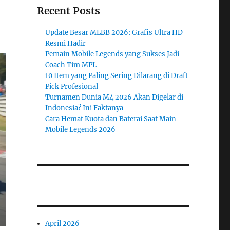
Recent Posts
Update Besar MLBB 2026: Grafis Ultra HD
Resmi Hadir
Pemain Mobile Legends yang Sukses Jadi
Coach Tim MPL
10 Item yang Paling Sering Dilarang di Draft
Pick Profesional
Turnamen Dunia M4 2026 Akan Digelar di
Indonesia? Ini Faktanya
Cara Hemat Kuota dan Baterai Saat Main
Mobile Legends 2026
April 2026