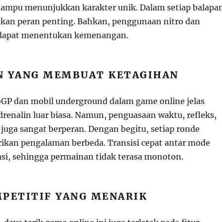
ampu menunjukkan karakter unik. Dalam setiap balapa
kan peran penting. Bahkan, penggunaan nitro dan
r dapat menentukan kemenangan.
N YANG MEMBUAT KETAGIHAN
GP dan mobil underground dalam game online jelas
renalin luar biasa. Namun, penguasaan waktu, refleks,
 juga sangat berperan. Dengan begitu, setiap ronde
kan pengalaman berbeda. Transisi cepat antar mode
i, sehingga permainan tidak terasa monoton.
MPETITIF YANG MENARIK