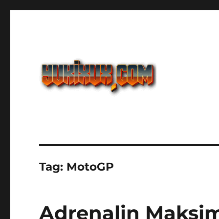
Yukixux World Game And
Tag:
MotoGP
Adrenalin Maksim