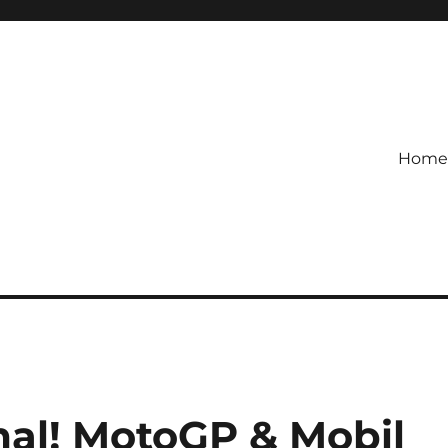
Home
roid Paling Seru dengan Duni
al! MotoGP & Mobil