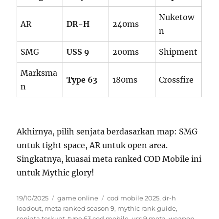
Nuketow
AR
DR-H
240ms
n
SMG
USS 9
200ms
Shipment
Marksma
Type 63
180ms
Crossfire
n
Akhirnya, pilih senjata berdasarkan map: SMG
untuk tight space, AR untuk open area.
Singkatnya, kuasai meta ranked COD Mobile ini
untuk Mythic glory!
Posted
Categories
Tags
19/10/2025
game online
cod mobile 2025
,
dr-h
on
loadout
,
meta ranked season 9
,
mythic rank guide
,
senjata terkuat
,
type 63 cod mobile
,
uss 9 meta
,
weapon