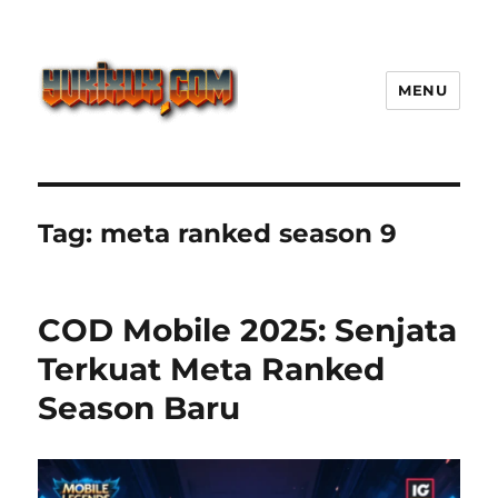
MENU
Yukixux World Game Android
Paling Seru dengan Dunia Luas
Tag:
meta ranked season 9
COD Mobile 2025: Senjata
Terkuat Meta Ranked
Season Baru