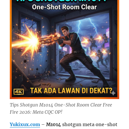
Tips Shotgun M1014 One-Shot Room Clear Free
Fire 2026: Meta CQC OP!
Yukixux.com
–
M1014
shotgun meta one-shot