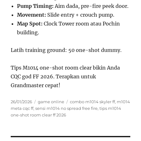
Pump Timing:
Aim dada, pre-fire peek door.
Movement:
Slide entry + crouch pump.
Map Spot:
Clock Tower room atau Pochin
building.
Latih training ground: 50 one-shot dummy.
Tips M1014 one-shot room clear bikin Anda
CQC god FF 2026. Terapkan untuk
Grandmaster cepat!
Posted
Categories
Tags
26/01/2026
game online
combo m1014 skyler ff
,
m1014
on
meta cqc ff
,
sensi m1014 no spread free fire
,
tips m1014
one-shot room clear ff 2026