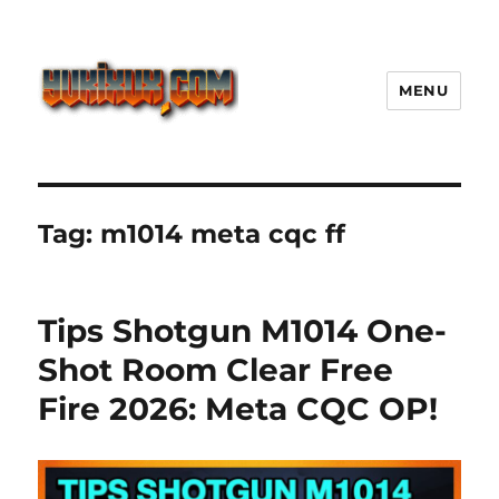
MENU
Yukixux World Game Android
Paling Seru dengan Dunia Luas
Tag:
m1014 meta cqc ff
Tips Shotgun M1014 One-
Shot Room Clear Free
Fire 2026: Meta CQC OP!