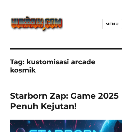
MENU
Yukixux World Game Android
Paling Seru dengan Dunia Luas
Tag:
kustomisasi arcade
kosmik
Starborn Zap: Game 2025
Penuh Kejutan!