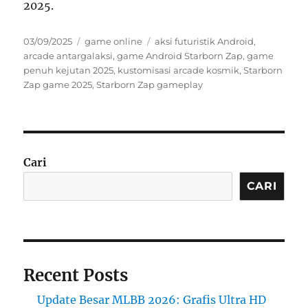
2025.
Posted
Categories
Tags
03/09/2025
game online
aksi futuristik Android
,
on
arcade antargalaksi
,
game Android Starborn Zap
,
game
penuh kejutan 2025
,
kustomisasi arcade kosmik
,
Starborn
Zap game 2025
,
Starborn Zap gameplay
Cari
CARI
Recent Posts
Update Besar MLBB 2026: Grafis Ultra HD