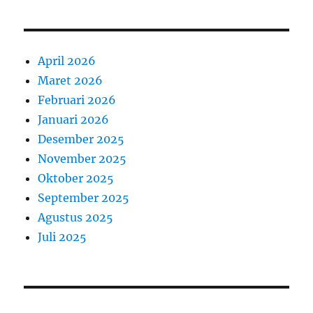
April 2026
Maret 2026
Februari 2026
Januari 2026
Desember 2025
November 2025
Oktober 2025
September 2025
Agustus 2025
Juli 2025