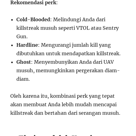
Rekomendasi perk
:
Cold-Blooded
: Melindungi Anda dari
killstreak musuh seperti VTOL atau Sentry
Gun.
Hardline
: Mengurangi jumlah kill yang
dibutuhkan untuk mendapatkan killstreak.
Ghost
: Menyembunyikan Anda dari UAV
musuh, memungkinkan pergerakan diam-
diam.
Oleh karena itu, kombinasi perk yang tepat
akan membuat Anda lebih mudah mencapai
killstreak dan bertahan dari serangan musuh.