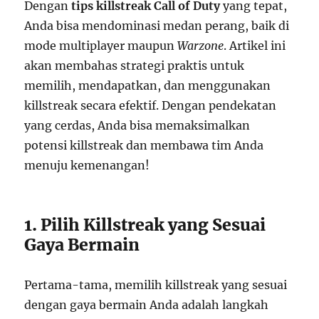
Dengan
tips killstreak Call of Duty
yang tepat,
Anda bisa mendominasi medan perang, baik di
mode multiplayer maupun
Warzone
. Artikel ini
akan membahas strategi praktis untuk
memilih, mendapatkan, dan menggunakan
killstreak secara efektif. Dengan pendekatan
yang cerdas, Anda bisa memaksimalkan
potensi killstreak dan membawa tim Anda
menuju kemenangan!
1. Pilih Killstreak yang Sesuai
Gaya Bermain
Pertama-tama, memilih killstreak yang sesuai
dengan gaya bermain Anda adalah langkah