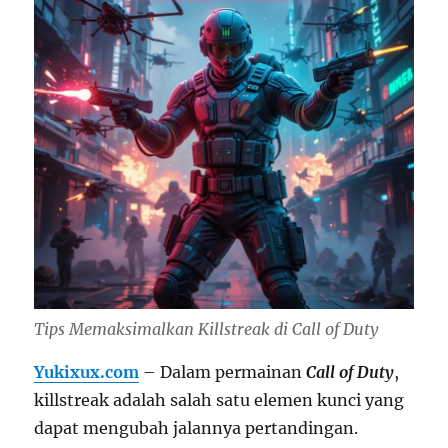
Tips Memaksimalkan Killstreak di Call of Duty
Yukixux.com
– Dalam permainan
Call of Duty
,
killstreak adalah salah satu elemen kunci yang
dapat mengubah jalannya pertandingan.