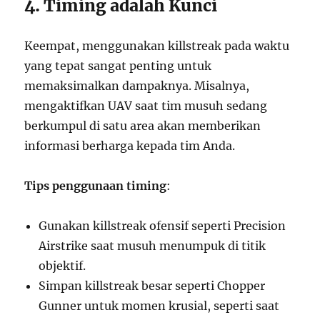
4. Timing adalah Kunci
Keempat, menggunakan killstreak pada waktu
yang tepat sangat penting untuk
memaksimalkan dampaknya. Misalnya,
mengaktifkan UAV saat tim musuh sedang
berkumpul di satu area akan memberikan
informasi berharga kepada tim Anda.
Tips penggunaan timing
:
Gunakan killstreak ofensif seperti Precision
Airstrike saat musuh menumpuk di titik
objektif.
Simpan killstreak besar seperti Chopper
Gunner untuk momen krusial, seperti saat