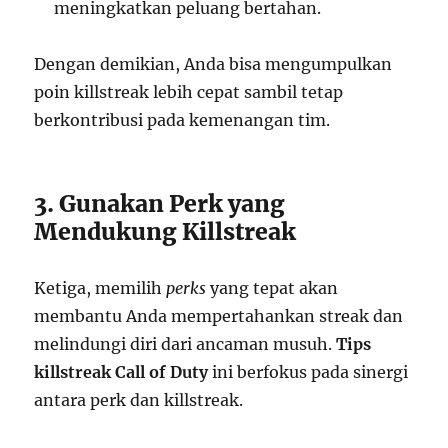
meningkatkan peluang bertahan.
Dengan demikian, Anda bisa mengumpulkan
poin killstreak lebih cepat sambil tetap
berkontribusi pada kemenangan tim.
3. Gunakan Perk yang
Mendukung Killstreak
Ketiga, memilih
perks
yang tepat akan
membantu Anda mempertahankan streak dan
melindungi diri dari ancaman musuh.
Tips
killstreak Call of Duty
ini berfokus pada sinergi
antara perk dan killstreak.