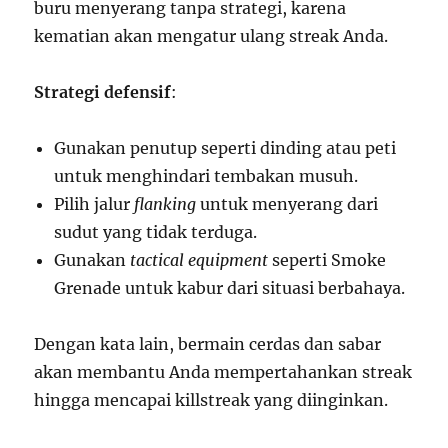
buru menyerang tanpa strategi, karena
kematian akan mengatur ulang streak Anda.
Strategi defensif
:
Gunakan penutup seperti dinding atau peti
untuk menghindari tembakan musuh.
Pilih jalur
flanking
untuk menyerang dari
sudut yang tidak terduga.
Gunakan
tactical equipment
seperti Smoke
Grenade untuk kabur dari situasi berbahaya.
Dengan kata lain, bermain cerdas dan sabar
akan membantu Anda mempertahankan streak
hingga mencapai killstreak yang diinginkan.