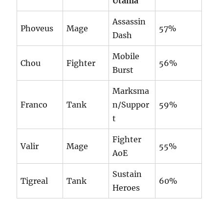
Utama
Assassin
Phoveus
Mage
57%
Dash
Mobile
Chou
Fighter
56%
Burst
Marksma
Franco
Tank
n/Suppor
59%
t
Fighter
Valir
Mage
55%
AoE
Sustain
Tigreal
Tank
60%
Heroes