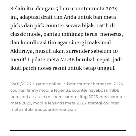
Selain itu, dengan 5 hero counter meta 2025
ini, adaptasi draft tim Anda untuk ban meta
picks dan pick counter secara bijak. Latih di
classic mode, pantau minimap terus-menerus,
dan koordinasi tim agar sinergi maksimal.
Akhirnya, musuh akan surrender sebelum 10
menit! Update meta MLBB berubah cepat, jadi
ikuti patch notes resmi untuk tetap unggul.
Posted
Categories
Tags
12/09/2025
game online
best counter heroes ml 2025
,
on
counter fanny mobile legends
,
counter hayabusa mlbb
,
hero anti assassin ml
,
hero counter ling 2025
,
hero counter
meta 2025
,
mobile legends meta 2025
,
strategi counter
meta mlbb
,
tips counter wanwan