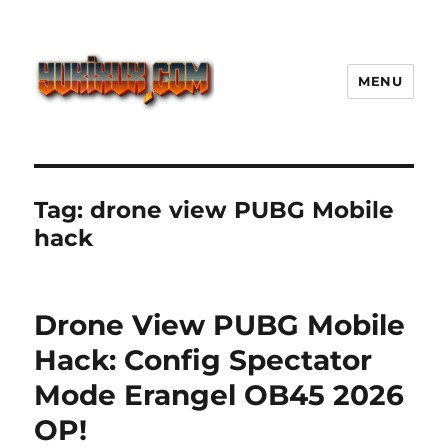
MENU
Yukixux World Game Android
Paling Seru dengan Dunia Luas
Tag:
drone view PUBG Mobile
hack
Drone View PUBG Mobile
Hack: Config Spectator
Mode Erangel OB45 2026
OP!