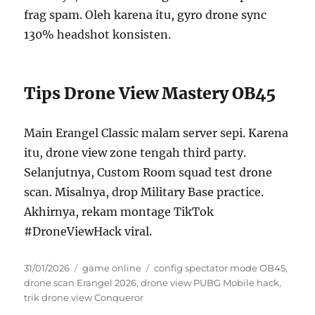
frag spam. Oleh karena itu, gyro drone sync
130% headshot konsisten.
Tips Drone View Mastery OB45
Main Erangel Classic malam server sepi. Karena
itu, drone view zone tengah third party.
Selanjutnya, Custom Room squad test drone
scan. Misalnya, drop Military Base practice.
Akhirnya, rekam montage TikTok
#DroneViewHack viral.
Posted
Categories
Tags
31/01/2026
game online
config spectator mode OB45
,
on
drone scan Erangel 2026
,
drone view PUBG Mobile hack
,
trik drone view Conqueror