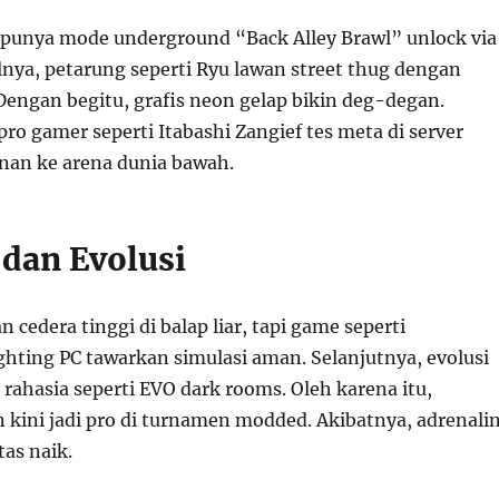
6 punya mode underground “Back Alley Brawl” unlock via
lnya, petarung seperti Ryu lawan street thug dengan
Dengan begitu, grafis neon gelap bikin deg-degan.
ro gamer seperti Itabashi Zangief tes meta di server
anan ke arena dunia bawah.
 dan Evolusi
 cedera tinggi di balap liar, tapi game seperti
hting PC tawarkan simulasi aman. Selanjutnya, evolusi
 rahasia seperti EVO dark rooms. Oleh karena itu,
 kini jadi pro di turnamen modded. Akibatnya, adrenali
tas naik.