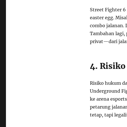
Street Fighter 
easter egg. Misa
combo jalanan. 
Tambahan lagi, p
privat—dari jal
4. Risiko
Risiko hukum dan
Underground Fig
ke arena esports
petarung jalanan
tetap, tapi legali