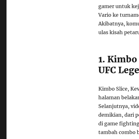
gamer untuk kejar
Vario ke turname
Akibatnya, komu
ulas kisah petar
1. Kimbo 
UFC Leg
Kimbo Slice, Ke
halaman belakan
Selanjutnya, vi
demikian, dari 
di game fighting
tambah combo br