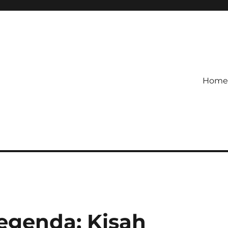
Home
roid Paling Seru dengan Duni
Legenda: Kisah