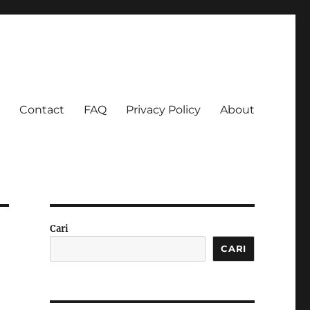
Contact
FAQ
Privacy Policy
About
a Luas
Cari
CARI