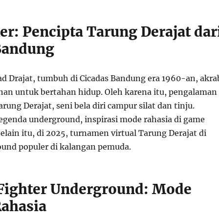
er: Pencipta Tarung Derajat dar
Bandung
d Drajat, tumbuh di Cicadas Bandung era 1960-an, akra
anan untuk bertahan hidup. Oleh karena itu, pengalaman
rung Derajat, seni bela diri campur silat dan tinju.
 legenda underground, inspirasi mode rahasia di game
ain itu, di 2025, turnamen virtual Tarung Derajat di
und populer di kalangan pemuda.
t Fighter Underground: Mode
Rahasia