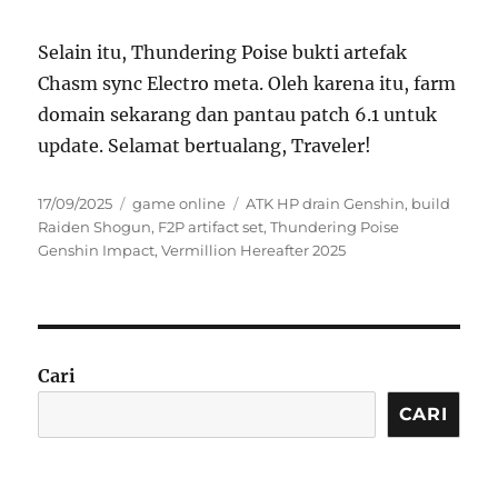
Selain itu, Thundering Poise bukti artefak
Chasm sync Electro meta. Oleh karena itu, farm
domain sekarang dan pantau patch 6.1 untuk
update. Selamat bertualang, Traveler!
Posted
Categories
Tags
17/09/2025
game online
ATK HP drain Genshin
,
build
on
Raiden Shogun
,
F2P artifact set
,
Thundering Poise
Genshin Impact
,
Vermillion Hereafter 2025
Cari
CARI