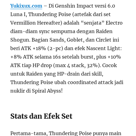
Yukixux.com
– Di Genshin Impact versi 6.0
Luna I, Thundering Poise (artefak dari set
Vermillion Hereafter) adalah “senjata” Electro
diam-diam sync sempurna dengan Raiden
Shogun. Bagian Sands, Goblet, dan Circlet ini
beri ATK +18% (2-pc) dan efek Nascent Light:
+8% ATK selama 16s setelah burst, plus +10%
ATK tiap HP drop (max 4 stack, 32%). Cocok
untuk Raiden yang HP-drain dari skill,
Thundering Poise ubah coordinated attack jadi
nuklir di Spiral Abyss!
Stats dan Efek Set
Pertama-tama, Thundering Poise punya main