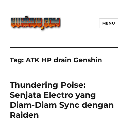
MENU
Yukixux World Game Android
Paling Seru dengan Dunia Luas
Tag:
ATK HP drain Genshin
Thundering Poise:
Senjata Electro yang
Diam-Diam Sync dengan
Raiden