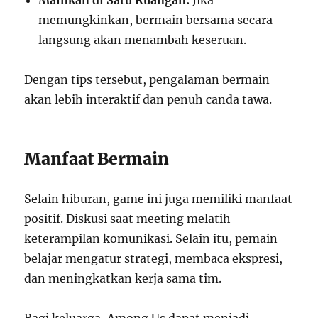
Mainkan di Satu Ruangan:
Jika
memungkinkan, bermain bersama secara
langsung akan menambah keseruan.
Dengan tips tersebut, pengalaman bermain
akan lebih interaktif dan penuh canda tawa.
Manfaat Bermain
Selain hiburan, game ini juga memiliki manfaat
positif. Diskusi saat meeting melatih
keterampilan komunikasi. Selain itu, pemain
belajar mengatur strategi, membaca ekspresi,
dan meningkatkan kerja sama tim.