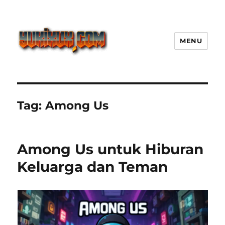
MENU
Yukixux World Game Android
Paling Seru dengan Dunia Luas
Tag:
Among Us
Among Us untuk Hiburan
Keluarga dan Teman