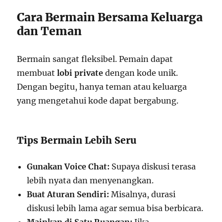
Cara Bermain Bersama Keluarga
dan Teman
Bermain sangat fleksibel. Pemain dapat
membuat
lobi private
dengan kode unik.
Dengan begitu, hanya teman atau keluarga
yang mengetahui kode dapat bergabung.
Tips Bermain Lebih Seru
Gunakan Voice Chat:
Supaya diskusi terasa
lebih nyata dan menyenangkan.
Buat Aturan Sendiri:
Misalnya, durasi
diskusi lebih lama agar semua bisa berbicara.