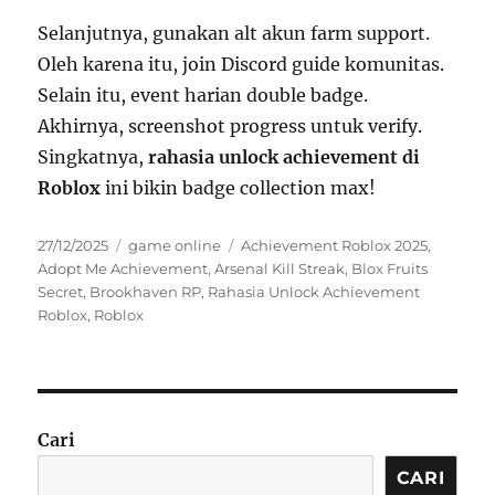
Selanjutnya, gunakan alt akun farm support.
Oleh karena itu, join Discord guide komunitas.
Selain itu, event harian double badge.
Akhirnya, screenshot progress untuk verify.
Singkatnya,
rahasia unlock achievement di
Roblox
ini bikin badge collection max!
Posted
Categories
Tags
27/12/2025
game online
Achievement Roblox 2025
,
on
Adopt Me Achievement
,
Arsenal Kill Streak
,
Blox Fruits
Secret
,
Brookhaven RP
,
Rahasia Unlock Achievement
Roblox
,
Roblox
Cari
CARI