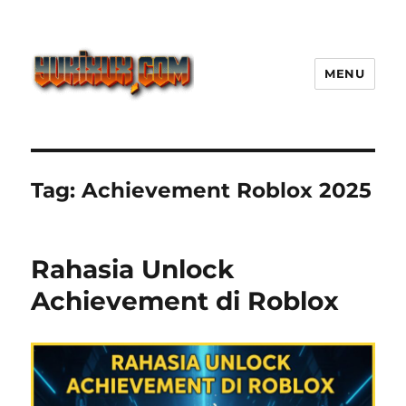
MENU
Yukixux World Game Android
Paling Seru dengan Dunia Luas
Tag:
Achievement Roblox 2025
Rahasia Unlock
Achievement di Roblox