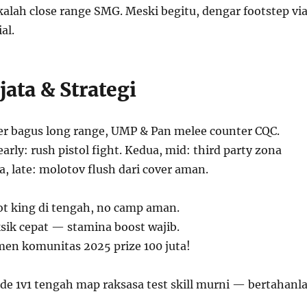
alah close range SMG. Meski begitu, dengar footstep vi
al.
ata & Strategi
r bagus long range, UMP & Pan melee counter CQC.
rly: rush pistol fight. Kedua, mid: third party zona
a, late: molotov flush dari cover aman.
t king di tengah, no camp aman.
sik cepat — stamina boost wajib.
en komunitas 2025 prize 100 juta!
e 1v1 tengah map raksasa test skill murni — bertahanl