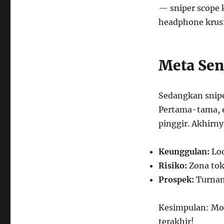
— sniper scope k
headphone krusi
Meta Senj
Sedangkan snipe
Pertama-tama, ea
pinggir. Akhirny
Keunggulan:
Loo
Risiko:
Zona tok
Prospek:
Turnam
Kesimpulan: Mod
terakhir!