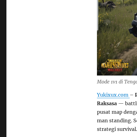
Mode 1v1 di Teng
Yukixux.com
–
Raksasa
— battle
pusat map denga
man standing. Se
strategi surviva