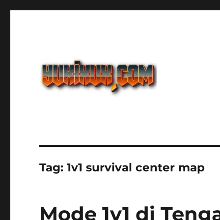
Yukixux World Game And
Tag:
1v1 survival center map
Mode 1v1 di Ten