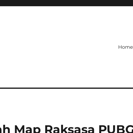
Home
roid Paling Seru dengan Duni
gah Map Raksasa PUB