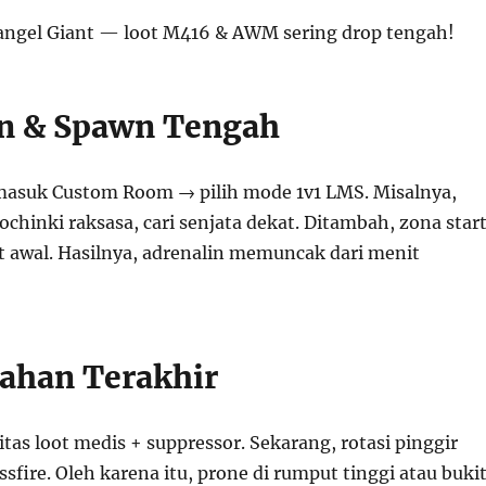
rangel Giant — loot M416 & AWM sering drop tengah!
n & Spawn Tengah
masuk Custom Room → pilih mode 1v1 LMS. Misalnya,
ochinki raksasa, cari senjata dekat. Ditambah, zona star
ht awal. Hasilnya, adrenalin memuncak dari menit
tahan Terakhir
tas loot medis + suppressor. Sekarang, rotasi pinggir
ssfire. Oleh karena itu, prone di rumput tinggi atau buki