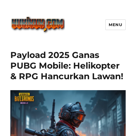
MENU
Yukixux World Game Android
Paling Seru dengan Dunia Luas
Payload 2025 Ganas
PUBG Mobile: Helikopter
& RPG Hancurkan Lawan!