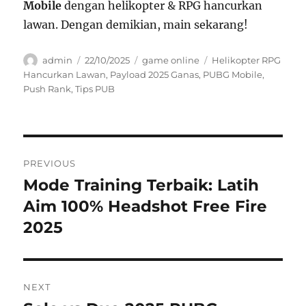
Mobile
dengan helikopter & RPG hancurkan
lawan. Dengan demikian, main sekarang!
Author
Posted
Categories
Tags
admin
22/10/2025
game online
Helikopter RPG
on
Hancurkan Lawan
,
Payload 2025 Ganas
,
PUBG Mobile
,
Push Rank
,
Tips PUB
Navigasi
PREVIOUS
pos
Mode Training Terbaik: Latih
Previous
post:
Aim 100% Headshot Free Fire
2025
NEXT