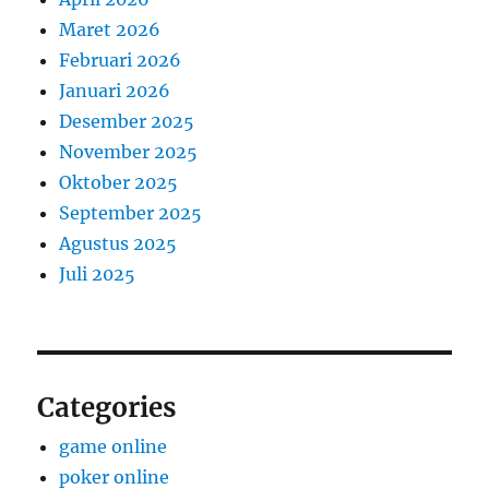
Maret 2026
Februari 2026
Januari 2026
Desember 2025
November 2025
Oktober 2025
September 2025
Agustus 2025
Juli 2025
Categories
game online
poker online