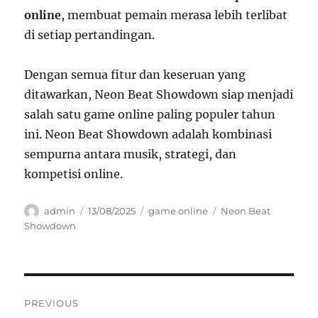
online
, membuat pemain merasa lebih terlibat
di setiap pertandingan.
Dengan semua fitur dan keseruan yang
ditawarkan, Neon Beat Showdown siap menjadi
salah satu game online paling populer tahun
ini. Neon Beat Showdown adalah kombinasi
sempurna antara musik, strategi, dan
kompetisi online.
Author
Posted
Categories
Tags
admin
13/08/2025
game online
Neon Beat
on
Showdown
Navigasi
PREVIOUS