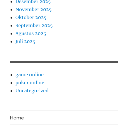
Desember 2025
November 2025
Oktober 2025
September 2025
Agustus 2025
Juli 2025
game online
poker online
Uncategorized
Home