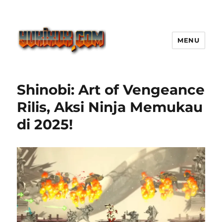
MENU
Yukixux World Game Android
Paling Seru dengan Dunia Luas
Shinobi: Art of Vengeance
Rilis, Aksi Ninja Memukau
di 2025!