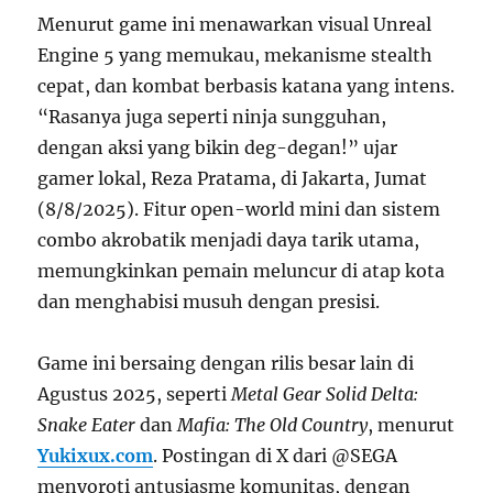
Menurut game ini menawarkan visual Unreal
Engine 5 yang memukau, mekanisme stealth
cepat, dan kombat berbasis katana yang intens.
“Rasanya juga seperti ninja sungguhan,
dengan aksi yang bikin deg-degan!” ujar
gamer lokal, Reza Pratama, di Jakarta, Jumat
(8/8/2025). Fitur open-world mini dan sistem
combo akrobatik menjadi daya tarik utama,
memungkinkan pemain meluncur di atap kota
dan menghabisi musuh dengan presisi.
Game ini bersaing dengan rilis besar lain di
Agustus 2025, seperti
Metal Gear Solid Delta:
Snake Eater
dan
Mafia: The Old Country
, menurut
Yukixux.com
. Postingan di X dari @SEGA
menyoroti antusiasme komunitas, dengan