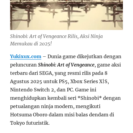
Shinobi: Art of Vengeance Rilis, Aksi Ninja
Memukau di 2025!
Yukixux.com
– Dunia game dikejutkan dengan
peluncuran
Shinobi: Art of Vengeance
, game aksi
terbaru dari SEGA, yang resmi rilis pada 8
Agustus 2025 untuk PS5, Xbox Series X|S,
Nintendo Switch 2, dan PC. Game ini
menghidupkan kembali seri *Shinobi* dengan
petualangan ninja modern, mengikuti
Hotsuma Oboro dalam misi balas dendam di
Tokyo futuristik.